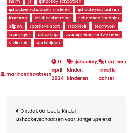
helm
ijs
ijshockey schaatsen
ijshockey schaatsen kinderen
ijshockeyschaatsen
kinderen
kniebeschermers
schaatsen techniek
slijpen
sportieve start
stabiliteit
teamwork
trainingen
uitrusting
vaardigheden ontwikkelen
veiligheid
wedstrijden
11
ijshockey
,
Laat een
april
kinder
,
reactie
op
2024
kinderen
achter
Spanne
IJshoc
Schaat
Berichtnavigatie
Ontdek de Ideale Kinder
voor
IJshockeyschaatsen voor Jonge Spelers!
Kindere
Een