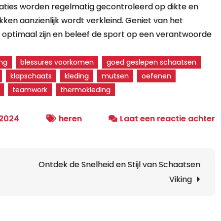
aties worden regelmatig gecontroleerd op dikte en
kken aanzienlijk wordt verkleind. Geniet van het
ptimaal zijn en beleef de sport op een verantwoorde
ng
blessures voorkomen
goed geslepen schaatsen
klapschaats
kleding
mutsen
oefenen
teamwork
thermokleding
o
 2024
heren
Laat een reactie achter
O
d
P
Ontdek de Snelheid en Stijl van Schaatsen
v
Viking
H
S
E