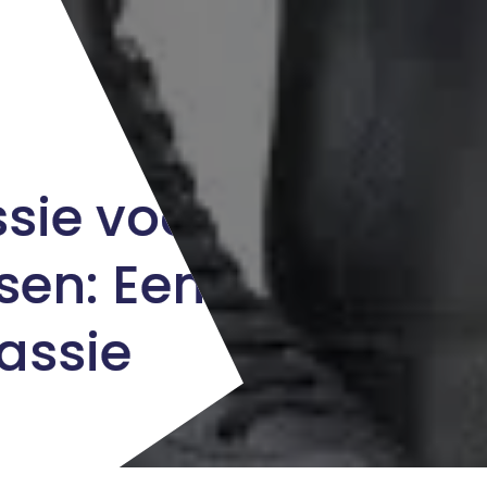
sie voor
sen: Een
assie