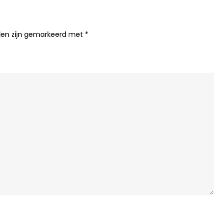
I
P
lden zijn gemarkeerd met
*