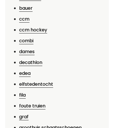
Jskoude
bauer
assie
ccm
ccm hockey
combi
dames
decathlon
edea
elfstedentocht
fila
foute truien
graf
groothuis schaatsschoenen