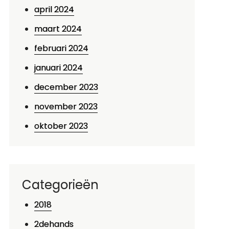
april 2024
maart 2024
februari 2024
januari 2024
december 2023
november 2023
p
oktober 2023
ntdek
e
assie
oor
Categorieën
eren
2018
chaatsen:
en
2dehands