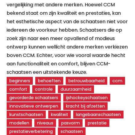
vergelijking met andere merken. Hoewel CCM
bekend staat om zijn kwaliteit en prestaties, kan
het esthetische aspect van de schaatsen niet voor
iedereen de voorkeur hebben. Schaatsers die op
zoek zijn naar een meer opvallend of modieus
ontwerp kunnen wellicht andere merken verkiezen
boven CCM. Echter, voor wie vooral waarde hecht
aan functionaliteit en comfort, blijven CCM-
schaatsen een uitstekende keuze.
beginners
behoeften
betrouwbaarheid
ccm
comfort
controle
duurzaamheid
gevorderde schaatsers
ijshockeyschaatsen
innovatieve ontwerpen
kracht bij afzetten
kunstschaatsen
kwaliteit
langebaanschaatsen
modellen
niveaus
pasvorm
prestatie
prestatieverbetering
schaatsen