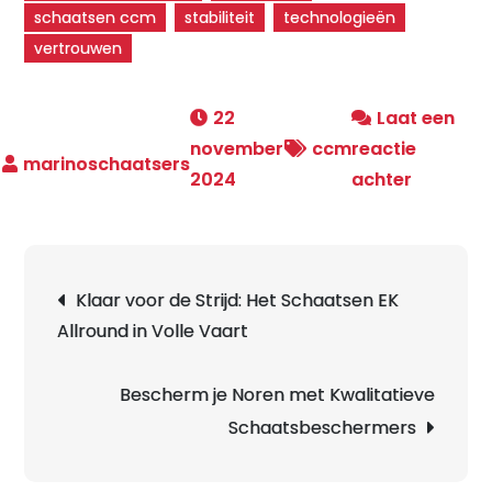
schaatsen ccm
stabiliteit
technologieën
vertrouwen
22
Laat een
november
ccm
reactie
op
2024
achter
Ontdek
de
Kwaliteit
Berichtnavigatie
Klaar voor de Strijd: Het Schaatsen EK
van
Allround in Volle Vaart
Schaats
CCM
voor
Bescherm je Noren met Kwalitatieve
Optimaa
Schaatsbeschermers
Schaatsp