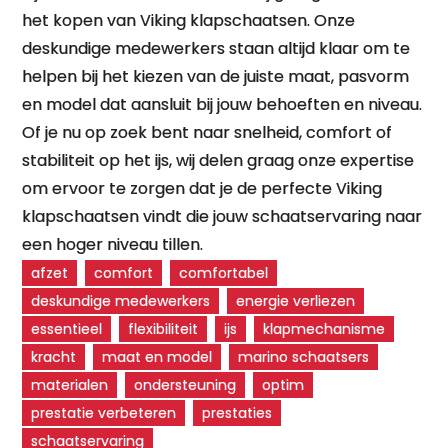
het kopen van Viking klapschaatsen. Onze
deskundige medewerkers staan altijd klaar om te
helpen bij het kiezen van de juiste maat, pasvorm
en model dat aansluit bij jouw behoeften en niveau.
Of je nu op zoek bent naar snelheid, comfort of
stabiliteit op het ijs, wij delen graag onze expertise
om ervoor te zorgen dat je de perfecte Viking
klapschaatsen vindt die jouw schaatservaring naar
een hoger niveau tillen.
afzet
comfort
comfortabel
deskundige medewerkers
energie verliezen
essentieel
flexibiliteit
ijs
klapmechanisme
kracht
maat en model
marino schaatsers
materialen
ondersteuning
optim
prestatie verbeteren
prestaties
schaatservaring