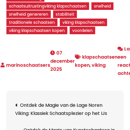
schaatsuitrustingviking klapschaatsen
snelheid
snelheid genereren
stabiliteit
traditionele schaatsen
viking klapschaatsen
viking klapschaatsen kopen
voordelen
La
07
klapschaatsen
een
december
kopen
,
viking
react
2025
acht
Berichtnavigatie
Ontdek de Magie van de Lage Noren
Viking: Klassiek Schaatsplezier op het IJs