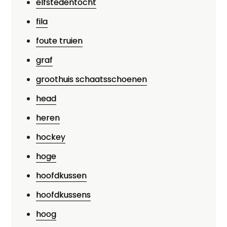
elfstedentocht
fila
foute truien
graf
groothuis schaatsschoenen
head
heren
hockey
hoge
hoofdkussen
hoofdkussens
hoog