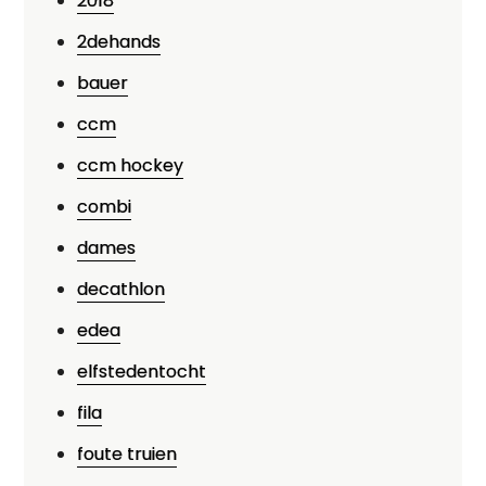
2018
2dehands
bauer
ccm
ccm hockey
combi
dames
decathlon
edea
elfstedentocht
fila
foute truien