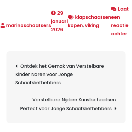
Laat
29
klapschaatsen
een
januari
kopen
,
viking
reactie
2026
o
achter
K
k
v
Berichtnavigatie
Ontdek het Gemak van Verstelbare
Vi
Kinder Noren voor Jonge
O
Schaatsliefhebbers
d
To
Verstelbare Nijdam Kunstschaatsen:
Perfect voor Jonge Schaatsliefhebbers