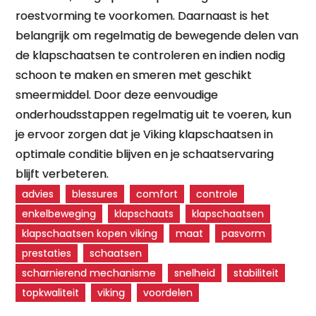
roestvorming te voorkomen. Daarnaast is het
belangrijk om regelmatig de bewegende delen van
de klapschaatsen te controleren en indien nodig
schoon te maken en smeren met geschikt
smeermiddel. Door deze eenvoudige
onderhoudsstappen regelmatig uit te voeren, kun
je ervoor zorgen dat je Viking klapschaatsen in
optimale conditie blijven en je schaatservaring
blijft verbeteren.
advies
blessures
comfort
controle
enkelbeweging
klapschaats
klapschaatsen
klapschaatsen kopen viking
maat
pasvorm
prestaties
schaatsen
scharnierend mechanisme
snelheid
stabiliteit
topkwaliteit
viking
voordelen