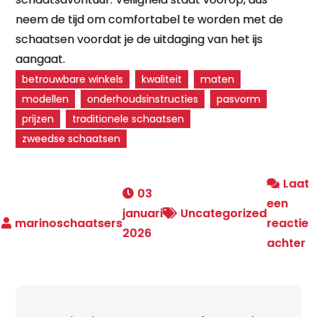
neem de tijd om comfortabel te worden met de
schaatsen voordat je de uitdaging van het ijs
aangaat.
betrouwbare winkels
kwaliteit
maten
modellen
onderhoudsinstructies
pasvorm
prijzen
traditionele schaatsen
zweedse schaatsen
Laat
03
een
januari
Uncategorized
reactie
2026
o
achter
A
Z
S
Berichtnavigatie