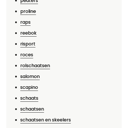
peuters
proline
raps
reebok
risport
roces
rolschaatsen
salomon
scapino
schaats
schaatsen
schaatsen en skeelers