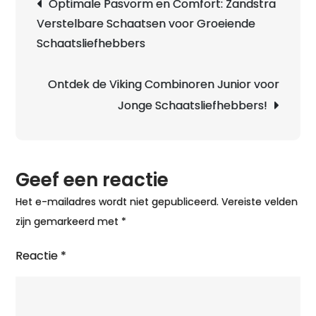
Optimale Pasvorm en Comfort: Zandstra
t
Verstelbare Schaatsen voor Groeiende
K
Schaatsliefhebbers
O
d
S
Ontdek de Viking Combinoren Junior voor
S
Jonge Schaatsliefhebbers!
Geef een reactie
Het e-mailadres wordt niet gepubliceerd.
Vereiste velden
zijn gemarkeerd met
*
Reactie
*