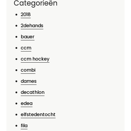
Categorieën
2018
2dehands
bauer
ccm
ccm hockey
combi
dames
decathlon
edea
elfstedentocht
fila