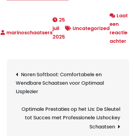
Laat
25
een
juli
Uncategorized
reactie
2025
op
achter
Ko
Aut
Zwe
Berichtnavigatie
Noren Softboot: Comfortabele en
Sch
Wendbare Schaatsen voor Optimaal
voo
IJsplezier
een
Tra
Win
Optimale Prestaties op het IJs: De Sleutel
tot Succes met Professionele IJshockey
Schaatsen