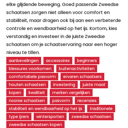
elke glijdende beweging. Goed passende Zweedse
schaatsen zorgen niet alleen voor comfort en
stabiliteit, maar dragen ook bij aan een verbeterde
controle en wendbaarheid op het ijs. Kortom, kies
verstandig en investeer in de juiste Zweedse
schaatsen om je schaatservaring naar een hoger
niveau te tillen.
aanbevelingen
accessoires
beginners
blessures voorkomen
buitenactiviteiten
comfortabele pasvorm
ervaren schaatsers
houten schaatsen
investering
juiste maat
kopen
kwaliteit
merken vergelijken
noorse schaatsen
pasvorm
recensies
stabiliteit en wendbaarheid op het ijs
traditionele
type ijzers
wintersporten
zweedse schaatsen
zweedse schaatsen kopen