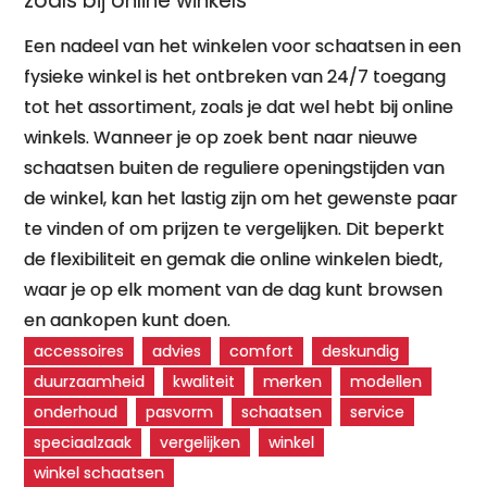
zoals bij online winkels
Een nadeel van het winkelen voor schaatsen in een
fysieke winkel is het ontbreken van 24/7 toegang
tot het assortiment, zoals je dat wel hebt bij online
winkels. Wanneer je op zoek bent naar nieuwe
schaatsen buiten de reguliere openingstijden van
de winkel, kan het lastig zijn om het gewenste paar
te vinden of om prijzen te vergelijken. Dit beperkt
de flexibiliteit en gemak die online winkelen biedt,
waar je op elk moment van de dag kunt browsen
en aankopen kunt doen.
accessoires
advies
comfort
deskundig
duurzaamheid
kwaliteit
merken
modellen
onderhoud
pasvorm
schaatsen
service
speciaalzaak
vergelijken
winkel
winkel schaatsen