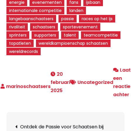
energie
evenementen
fans
ijsbaan
internationale competitie
landen
langebaanschaatsers
passie
races op het ijs
rivaliteit
schaatsers
sportevenement
sprinters
supporters
talent
teamcompetitie
topatleten
wereldkampioenschap schaatsen
wereldrecords
Laat
20
een
februari
Uncategorized
reactie
2025
achter
Berichtnavigatie
Ontdek de Passie voor Schaatsen bij