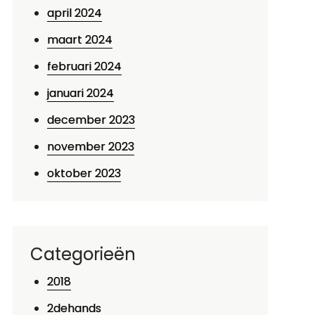
april 2024
maart 2024
februari 2024
januari 2024
december 2023
p
november 2023
panning
p
oktober 2023
et
ereldkampioenschap
chaatsen
llround:
Categorieën
ie
2018
ordt
e
2dehands