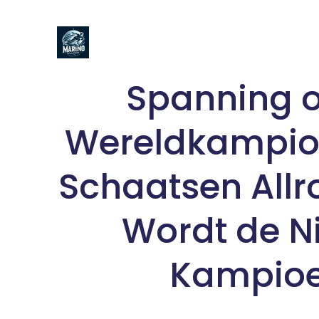
Naar
de
inhoud
gaan
Spanning o
Wereldkampi
Schaatsen Allr
Wordt de N
Kampio