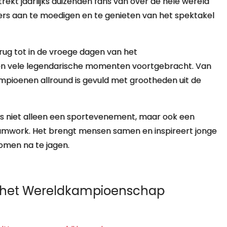
kt jaarlijks duizenden fans van over de hele wereld
rs aan te moedigen en te genieten van het spektakel
ug tot in de vroege dagen van het
en vele legendarische momenten voortgebracht. Van
ampioenen allround is gevuld met grootheden uit de
s niet alleen een sportevenement, maar ook een
eamwork. Het brengt mensen samen en inspireert jonge
omen na te jagen.
bij het Wereldkampioenschap