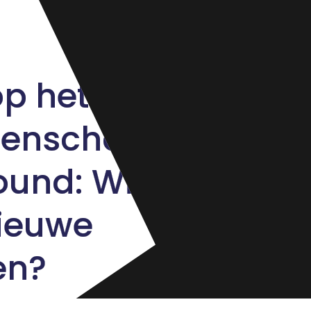
p het
oenschap
ound: Wie
ieuwe
en?