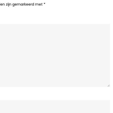
N
lden zijn gemarkeerd met
*
K