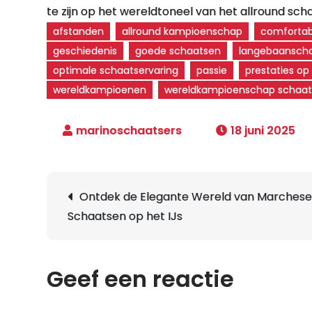
te zijn op het wereldtoneel van het allround sch
afstanden
allround kampioenschap
comfortab
geschiedenis
goede schaatsen
langebaansch
optimale schaatservaring
passie
prestaties op 
wereldkampioenen
wereldkampioenschap schaats
18 juni 2025
Berichtnavigatie
Ontdek de Elegante Wereld van Marches
Schaatsen op het IJs
Geef een reactie