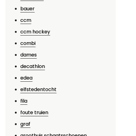
ieuwe
bauer
ampioen?
ccm
ccm hockey
combi
dames
decathlon
edea
elfstedentocht
fila
foute truien
graf
groothuis schaatsschoenen