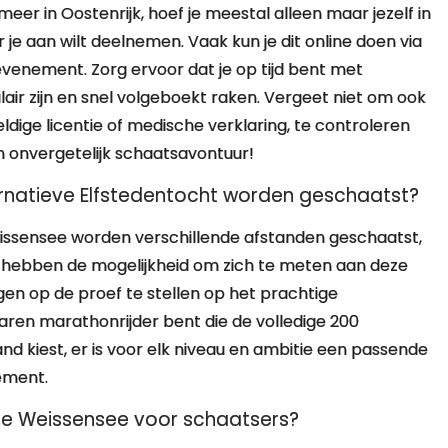
eer in Oostenrijk, hoef je meestal alleen maar jezelf in
je aan wilt deelnemen. Vaak kun je dit online doen via
evenement. Zorg ervoor dat je op tijd bent met
ir zijn en snel volgeboekt raken. Vergeet niet om ook
dige licentie of medische verklaring, te controleren
n onvergetelijk schaatsavontuur!
ternatieve Elfstedentocht worden geschaatst?
eissensee worden verschillende afstanden geschaatst,
s hebben de mogelijkheid om zich te meten aan deze
n op de proef te stellen op het prachtige
varen marathonrijder bent die de volledige 200
and kiest, er is voor elk niveau en ambitie een passende
ement.
de Weissensee voor schaatsers?