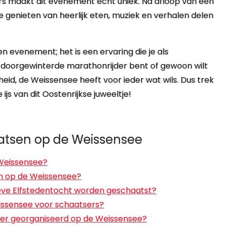
s maakt dit evenement echt uniek. Na afloop van een
genieten van heerlijk eten, muziek en verhalen delen
 evenement; het is een ervaring die je als
n doorgewinterde marathonrijder bent of gewoon wilt
eid, de Weissensee heeft voor ieder wat wils. Dus trek
js van dit Oostenrijkse juweeltje!
atsen op de Weissensee
 Weissensee?
n op de Weissensee?
tieve Elfstedentocht worden geschaatst?
issensee voor schaatsers?
r georganiseerd op de Weissensee?