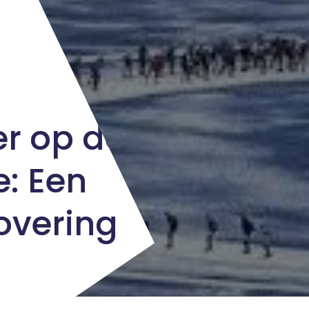
er op de
: Een
overing