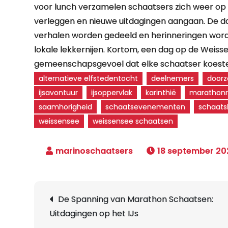
voor lunch verzamelen schaatsers zich weer op h
verleggen en nieuwe uitdagingen aangaan. De da
verhalen worden gedeeld en herinneringen wor
lokale lekkernijen. Kortom, een dag op de Weisse
gemeenschapsgevoel dat elke schaatser koeste
alternatieve elfstedentocht
deelnemers
doorz
ijsavontuur
ijsoppervlak
karinthië
marathonri
saamhorigheid
schaatsevenementen
schaats
weissensee
weissensee schaatsen
18 september 20
Berichtnavigatie
De Spanning van Marathon Schaatsen:
Uitdagingen op het IJs