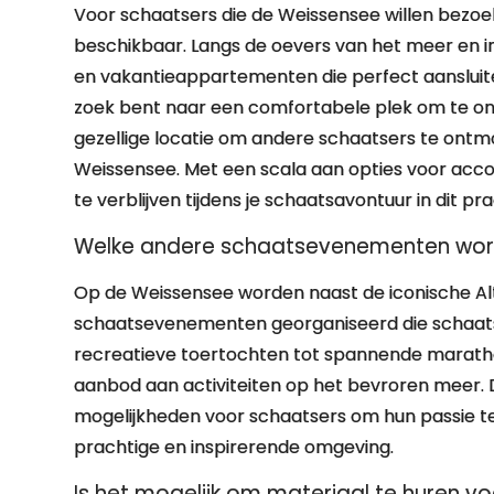
Voor schaatsers die de Weissensee willen bezoek
beschikbaar. Langs de oevers van het meer en in
en vakantieappartementen die perfect aansluite
zoek bent naar een comfortabele plek om te onts
gezellige locatie om andere schaatsers te ontmoe
Weissensee. Met een scala aan opties voor accom
te verblijven tijdens je schaatsavontuur in dit pr
Welke andere schaatsevenementen wor
Op de Weissensee worden naast de iconische Al
schaatsevenementen georganiseerd die schaatsl
recreatieve toertochten tot spannende marathon
aanbod aan activiteiten op het bevroren meer.
mogelijkheden voor schaatsers om hun passie te
prachtige en inspirerende omgeving.
Is het mogelijk om materiaal te huren 