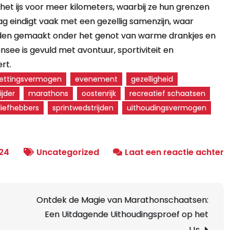
et ijs voor meer kilometers, waarbij ze hun grenzen
g eindigt vaak met een gezellig samenzijn, waar
den gemaakt onder het genot van warme drankjes en
nsee is gevuld met avontuur, sportiviteit en
rt.
ettingsvermogen
evenement
gezelligheid
jder
marathons
oostenrijk
recreatief schaatsen
liefhebbers
sprintwedstrijden
uithoudingsvermogen
o
24
Uncategorized
Laat een reactie achter
S
o
d
Ontdek de Magie van Marathonschaatsen:
W
Een Uitdagende Uithoudingsproef op het
E
IJs