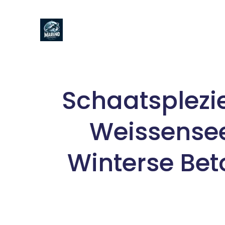
Naar
de
inhoud
gaan
Schaatsplezi
Weissensee
Winterse Bet