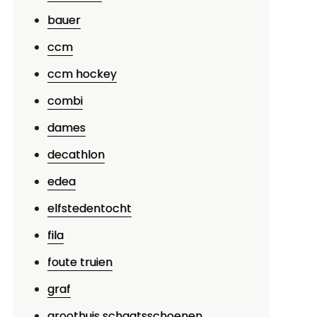
bauer
ccm
ccm hockey
combi
dames
decathlon
edea
p
elfstedentocht
chaatsplezier
fila
p
foute truien
e
eissensee:
graf
en
groothuis schaatsschoenen