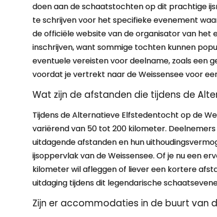
doen aan de schaatstochten op dit prachtige ijsm
te schrijven voor het specifieke evenement waar 
de officiële website van de organisator van het 
inschrijven, want sommige tochten kunnen popula
eventuele vereisten voor deelname, zoals een gel
voordat je vertrekt naar de Weissensee voor ee
Wat zijn de afstanden die tijdens de Al
Tijdens de Alternatieve Elfstedentocht op de W
variërend van 50 tot 200 kilometer. Deelnemer
uitdagende afstanden en hun uithoudingsvermoge
ijsoppervlak van de Weissensee. Of je nu een er
kilometer wil afleggen of liever een kortere afst
uitdaging tijdens dit legendarische schaatseven
Zijn er accommodaties in de buurt van 