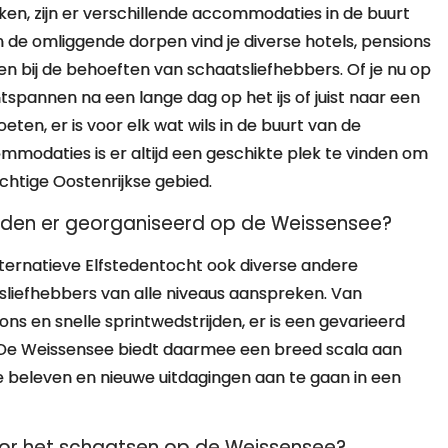
en, zijn er verschillende accommodaties in de buurt
 de omliggende dorpen vind je diverse hotels, pensions
n bij de behoeften van schaatsliefhebbers. Of je nu op
pannen na een lange dag op het ijs of juist naar een
ten, er is voor elk wat wils in de buurt van de
modaties is er altijd een geschikte plek te vinden om
achtige Oostenrijkse gebied.
den er georganiseerd op de Weissensee?
ternatieve Elfstedentocht ook diverse andere
iefhebbers van alle niveaus aanspreken. Van
s en snelle sprintwedstrijden, er is een gevarieerd
 De Weissensee biedt daarmee een breed scala aan
 beleven en nieuwe uitdagingen aan te gaan in een
voor het schaatsen op de Weissensee?