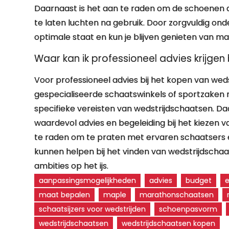
Daarnaast is het aan te raden om de schoenen a
te laten luchten na gebruik. Door zorgvuldig ond
optimale staat en kun je blijven genieten van max
Waar kan ik professioneel advies krijgen
Voor professioneel advies bij het kopen van weds
gespecialiseerde schaatswinkels of sportzaken
specifieke vereisten van wedstrijdschaatsen. D
waardevol advies en begeleiding bij het kiezen va
te raden om te praten met ervaren schaatsers e
kunnen helpen bij het vinden van wedstrijdschaa
ambities op het ijs.
aanpassingsmogelijkheden
advies
budget
maat bepalen
maple
marathonschaatsen
schaatsijzers voor wedstrijden
schoenpasvorm
wedstrijdschaatsen
wedstrijdschaatsen kopen