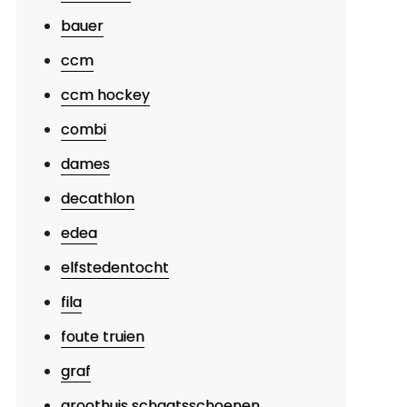
bauer
p
ccm
ips
oor
ccm hockey
et
combi
open
dames
an
edstrijdschaatsen:
decathlon
en
edea
ids
elfstedentocht
oor
erieuze
fila
chaatsers
foute truien
graf
groothuis schaatsschoenen