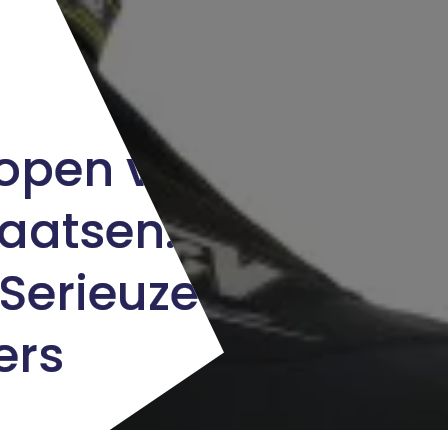
Kopen van
aatsen:
 Serieuze
ers