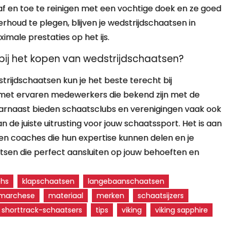
f en toe te reinigen met een vochtige doek en ze goed
erhoud te plegen, blijven je wedstrijdschaatsen in
imale prestaties op het ijs.
 bij het kopen van wedstrijdschaatsen?
trijdschaatsen kun je het beste terecht bij
 met ervaren medewerkers die bekend zijn met de
aarnaast bieden schaatsclubs en verenigingen vaak ook
n de juiste uitrusting voor jouw schaatssport. Het is aan
n coaches die hun expertise kunnen delen en je
tsen die perfect aansluiten op jouw behoeften en
ehs
klapschaatsen
langebaanschaatsen
marchese
materiaal
merken
schaatsijzers
shorttrack-schaatsers
tips
viking
viking sapphire