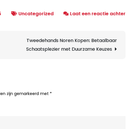
o
5
Uncategorized
Laat een reactie achter
T
v
h
Tweedehands Noren Kopen: Betaalbaar
K
Schaatsplezier met Duurzame Keuzes
v
W
E
G
v
S
lden zijn gemarkeerd met
*
S