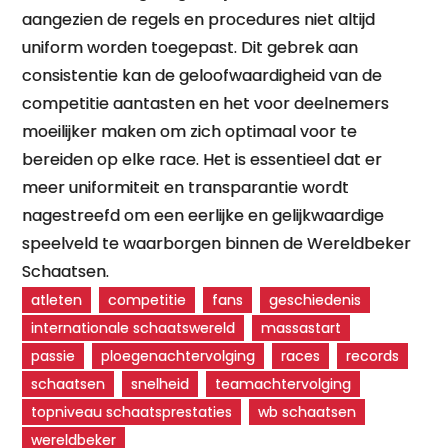
aangezien de regels en procedures niet altijd
uniform worden toegepast. Dit gebrek aan
consistentie kan de geloofwaardigheid van de
competitie aantasten en het voor deelnemers
moeilijker maken om zich optimaal voor te
bereiden op elke race. Het is essentieel dat er
meer uniformiteit en transparantie wordt
nagestreefd om een eerlijke en gelijkwaardige
speelveld te waarborgen binnen de Wereldbeker
Schaatsen.
atleten
competitie
fans
geschiedenis
internationale schaatswereld
massastart
passie
ploegenachtervolging
races
records
schaatsen
snelheid
teamachtervolging
topniveau schaatsprestaties
wb schaatsen
wereldbeker