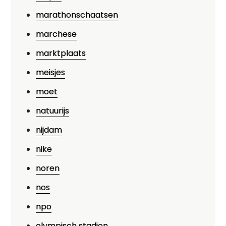
marathonschaatsen
marchese
marktplaats
meisjes
moet
natuurijs
nijdam
nike
noren
nos
npo
olympisch stadion