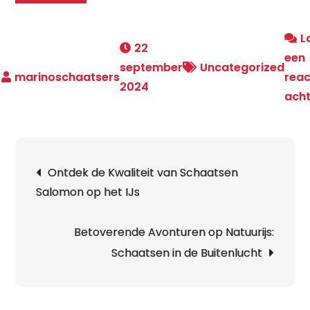
L
22
een
september
Uncategorized
reac
2024
ach
Berichtnavigatie
Ontdek de Kwaliteit van Schaatsen
Salomon op het IJs
Betoverende Avonturen op Natuurijs:
Schaatsen in de Buitenlucht