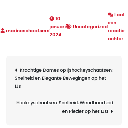
Laat
10
een
januari
Uncategorized
reactie
2024
o
achter
O
w
je
Berichtnavigatie
Krachtige Dames op Ijshockeyschaatsen:
k
Snelheid en Elegante Bewegingen op het
s
IJs
e
g
v
Hockeyschaatsen: Snelheid, Wendbaarheid
d
en Plezier op het IJs!
w