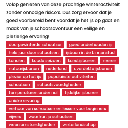
volop genieten van deze prachtige winteractiviteit
zonder onnodige risico’s. Dus zorg ervoor dat je
goed voorbereid bent voordat je het ijs op gaat en
maak van je schaatsavontuur een veilige en
plezierige ervaring!
doorgewinterde schaatser
goed onderhouden ijs
hele jaar door schaatsen
ijsbaan in de binnenstad
kanalen
koude seizoen
kunstijsbanen
meren
natuurijsbanen
nederland
overdekte ijsbanen
plezier op het ijs
populairste activiteiten
schaatsen
schaatsvaardigheden
temperaturen onder nul
tijdelijke ijsbanen
unieke ervaring
verhuur van schaatsen en lessen voor beginners
vijvers
waar kun je schaatsen
weersomstandigheden
winterlandschap