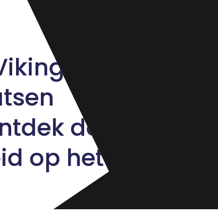
Viking
tsen
ntdek de
id op het