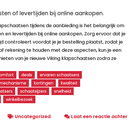
en of levertijden bij online aankopen.
apschaatsen tijdens de aanbieding is het belangrijk om
en levertijden bij online aankopen. Zorg ervoor dat je
 controleert voordat je je bestelling plaatst, zodat je
raf rekening te houden met deze aspecten, kun je een
ieten van je nieuwe Viking klapschaatsen zodra ze
omfort
deals
ervaren schaatsers
pmechanisme
kortingen
kwaliteit
atsers
schaatsijzers
snelheid
winkelbezoek
o
Uncategorized
Laat een reactie achter
E