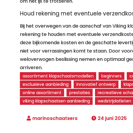
om het ijs te trotseren.
Houd rekening met eventuele verzendkost
Bij het overwegen van de aanschaf van Viking kl
rekening te houden met eventuele verzendkosten 
deze bijkomende kosten en de geschatte levertijd
niet voor verrassingen komt te staan. Door voo
weloverwogen beslissing nemen en optimaal gen
arriveren.
assortiment klapschaatsmodellen
beginners
c
exclusieve aanbieding
innovatief ontwerp
kla
online assortiment
prestaties
recreatieve scha
viking klapschaatsen aanbieding
wedstrijdatleten
24 juni 2025