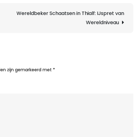
V
K
Wereldbeker Schaatsen in Thialf: IJspret van
A
Wereldniveau
O
d
U
S
o
h
lden zijn gemarkeerd met
*
I