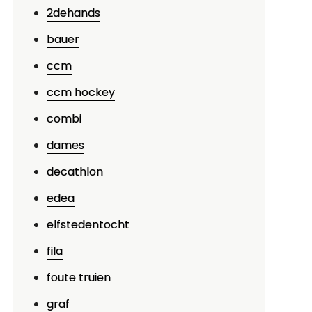
iking
2dehands
lapschaatsen
bauer
anbieding:
ntdek
ccm
e
ccm hockey
ltieme
combi
nelheid
p
dames
et
decathlon
Js!
edea
elfstedentocht
fila
foute truien
graf