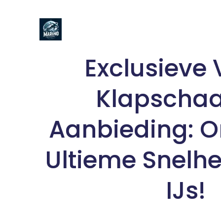
Naar
de
inhoud
gaan
Exclusieve 
Klapschaa
Aanbieding: O
Ultieme Snelhe
IJs!