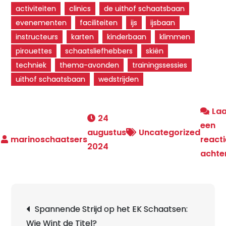
activiteiten
clinics
de uithof schaatsbaan
evenementen
faciliteiten
ijs
ijsbaan
instructeurs
karten
kinderbaan
klimmen
pirouettes
schaatsliefhebbers
skiën
techniek
thema-avonden
trainingssessies
uithof schaatsbaan
wedstrijden
La
24
een
augustus
Uncategorized
reacti
2024
achte
Berichtnavigatie
Spannende Strijd op het EK Schaatsen:
Wie Wint de Titel?