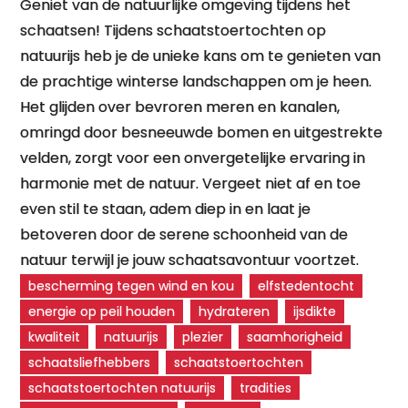
Geniet van de natuurlijke omgeving tijdens het
schaatsen! Tijdens schaatstoertochten op
natuurijs heb je de unieke kans om te genieten van
de prachtige winterse landschappen om je heen.
Het glijden over bevroren meren en kanalen,
omringd door besneeuwde bomen en uitgestrekte
velden, zorgt voor een onvergetelijke ervaring in
harmonie met de natuur. Vergeet niet af en toe
even stil te staan, adem diep in en laat je
betoveren door de serene schoonheid van de
natuur terwijl je jouw schaatsavontuur voortzet.
bescherming tegen wind en kou
elfstedentocht
energie op peil houden
hydrateren
ijsdikte
kwaliteit
natuurijs
plezier
saamhorigheid
schaatsliefhebbers
schaatstoertochten
schaatstoertochten natuurijs
tradities