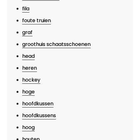
fila
foute truien
graf
groothuis schaatsschoenen
head
heren
hockey
hoge
hoofdkussen
hoofdkussens
hoog
houten