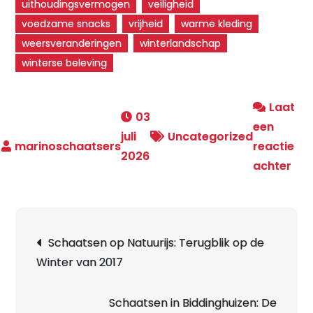
uithoudingsvermogen
veiligheid
voedzame snacks
vrijheid
warme kleding
weersveranderingen
winterlandschap
winterse beleving
Laat
03
een
juli
Uncategorized
reactie
2026
op
achter
Sch
op
Natu
Berichtnavigatie
Schaatsen op Natuurijs: Terugblik op de
Een
Winter van 2017
Win
Bel
Schaatsen in Biddinghuizen: De