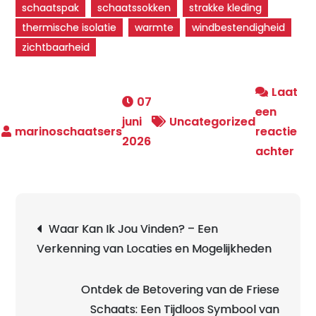
schaatspak
schaatssokken
strakke kleding
thermische isolatie
warmte
windbestendigheid
zichtbaarheid
Laat
07
een
juni
Uncategorized
reactie
2026
op
achter
Tre
Sch
Stij
Berichtnavigatie
Waar Kan Ik Jou Vinden? – Een
op
Verkenning van Locaties en Mogelijkheden
het
IJs
Ontdek de Betovering van de Friese
Schaats: Een Tijdloos Symbool van