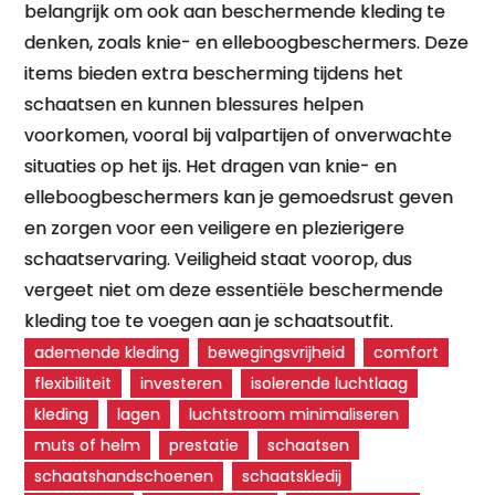
belangrijk om ook aan beschermende kleding te
denken, zoals knie- en elleboogbeschermers. Deze
items bieden extra bescherming tijdens het
schaatsen en kunnen blessures helpen
voorkomen, vooral bij valpartijen of onverwachte
situaties op het ijs. Het dragen van knie- en
elleboogbeschermers kan je gemoedsrust geven
en zorgen voor een veiligere en plezierigere
schaatservaring. Veiligheid staat voorop, dus
vergeet niet om deze essentiële beschermende
kleding toe te voegen aan je schaatsoutfit.
ademende kleding
bewegingsvrijheid
comfort
flexibiliteit
investeren
isolerende luchtlaag
kleding
lagen
luchtstroom minimaliseren
muts of helm
prestatie
schaatsen
schaatshandschoenen
schaatskledij