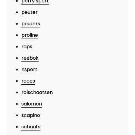
perry sport
peuter
peuters
proline
raps
reebok
risport
roces
rolschaatsen
salomon
scapino
schaats