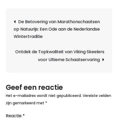
op
Natu
Berichtnavigatie
De Betovering van Marathonschaatsen
in
op Natuurijs: Een Ode aan de Nederlandse
Ams
Wintertraditie
Een
Bet
Win
Ontdek de Topkwaliteit van Viking Skeelers
voor Ultieme Schaatservaring
Geef een reactie
Het e-mailadres wordt niet gepubliceerd.
Vereiste velden
zijn gemarkeerd met
*
Reactie
*