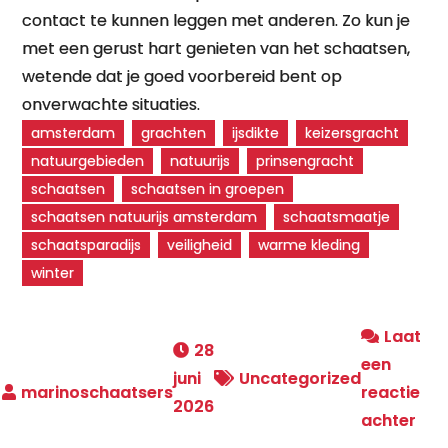
contact te kunnen leggen met anderen. Zo kun je
met een gerust hart genieten van het schaatsen,
wetende dat je goed voorbereid bent op
onverwachte situaties.
amsterdam
grachten
ijsdikte
keizersgracht
natuurgebieden
natuurijs
prinsengracht
schaatsen
schaatsen in groepen
schaatsen natuurijs amsterdam
schaatsmaatje
schaatsparadijs
veiligheid
warme kleding
winter
Laat
28
een
juni
Uncategorized
reactie
2026
op
achter
Sch