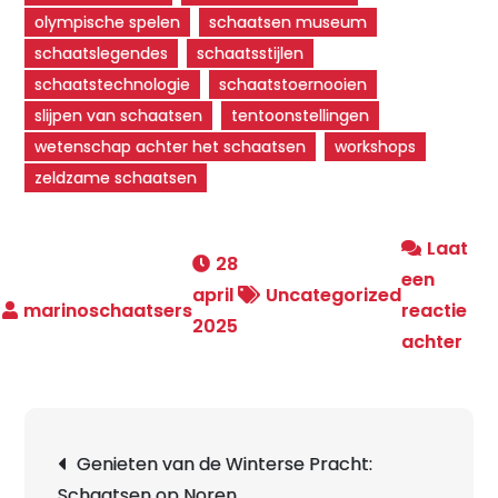
olympische spelen
schaatsen museum
schaatslegendes
schaatsstijlen
schaatstechnologie
schaatstoernooien
slijpen van schaatsen
tentoonstellingen
wetenschap achter het schaatsen
workshops
zeldzame schaatsen
Laat
28
een
april
Uncategorized
reactie
2025
op
achter
Ont
de
Bet
Berichtnavigatie
Genieten van de Winterse Pracht:
van
Schaatsen op Noren
het