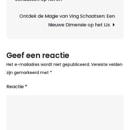
Sch
Mus
Ontdek de Magie van Ving Schaatsen: Een
Een
Nieuwe Dimensie op het IJs
Rei
doo
de
Geef een reactie
Ges
van
Het e-mailadres wordt niet gepubliceerd.
Vereiste velden
het
zijn gemarkeerd met
*
IJs
Reactie
*