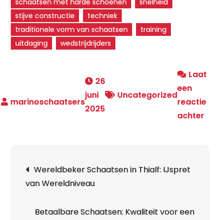
schaatsen met harde schoenen
snelheid
stijve constructie
techniek
traditionele vorm van schaatsen
training
uitdaging
wedstrijdrijders
Laat
26
een
juni
Uncategorized
reactie
2025
op
achter
Sne
en
kra
Berichtnavigatie
Wereldbeker Schaatsen in Thialf: IJspret
Sch
van Wereldniveau
me
har
sch
Betaalbare Schaatsen: Kwaliteit voor een