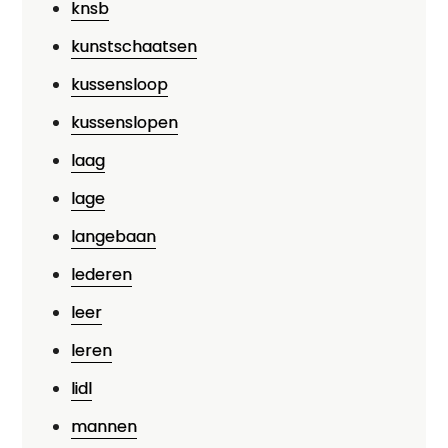
knsb
kunstschaatsen
kussensloop
kussenslopen
laag
lage
langebaan
lederen
leer
leren
lidl
mannen