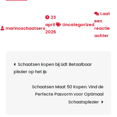
Laat
23
een
april
Uncategorized
reactie
2026
op
achter
Ont
de
Mag
Berichtnavigatie
Schaatsen kopen bij Lidl: Betaalbaar
van
plezier op het ijs
Sch
me
2
Schaatsen Maat 50 Kopen: Vind de
Ijze
Perfecte Pasvorm voor Optimaal
Een
Schaatsplezier
Nos
Erv