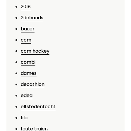
2018
2dehands
bauer
ccm
ccm hockey
combi
dames
decathlon
edea
elfstedentocht
fila
foute truien