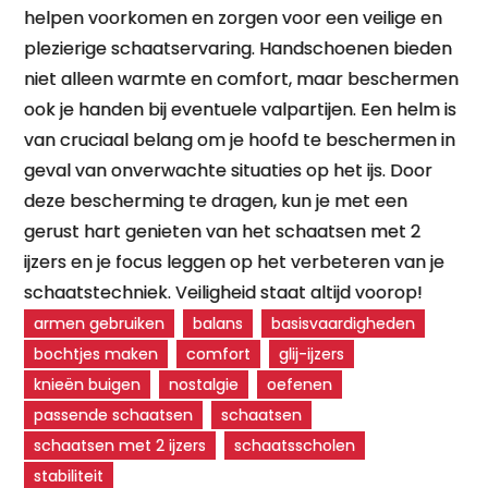
helpen voorkomen en zorgen voor een veilige en
plezierige schaatservaring. Handschoenen bieden
niet alleen warmte en comfort, maar beschermen
ook je handen bij eventuele valpartijen. Een helm is
van cruciaal belang om je hoofd te beschermen in
geval van onverwachte situaties op het ijs. Door
deze bescherming te dragen, kun je met een
gerust hart genieten van het schaatsen met 2
ijzers en je focus leggen op het verbeteren van je
schaatstechniek. Veiligheid staat altijd voorop!
armen gebruiken
balans
basisvaardigheden
bochtjes maken
comfort
glij-ijzers
knieën buigen
nostalgie
oefenen
passende schaatsen
schaatsen
schaatsen met 2 ijzers
schaatsscholen
stabiliteit