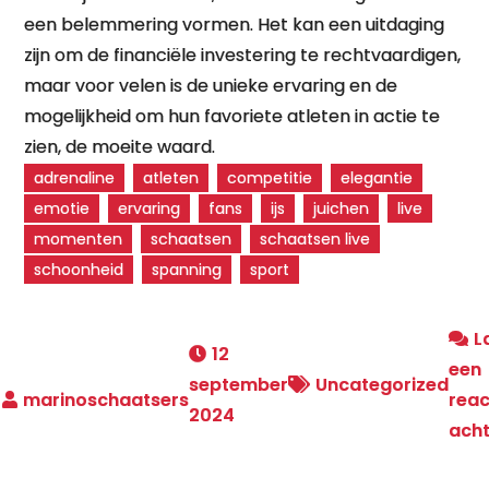
een belemmering vormen. Het kan een uitdaging
zijn om de financiële investering te rechtvaardigen,
maar voor velen is de unieke ervaring en de
mogelijkheid om hun favoriete atleten in actie te
zien, de moeite waard.
adrenaline
atleten
competitie
elegantie
emotie
ervaring
fans
ijs
juichen
live
momenten
schaatsen
schaatsen live
schoonheid
spanning
sport
L
12
een
september
Uncategorized
reac
2024
ach