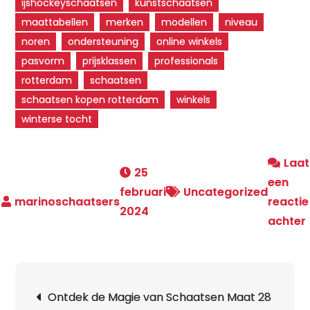
ijshockeyschaatsen
kunstschaatsen
maattabellen
merken
modellen
niveau
noren
ondersteuning
online winkels
pasvorm
prijsklassen
professionals
rotterdam
schaatsen
schaatsen kopen rotterdam
winkels
winterse tocht
Laat
25
een
februari
Uncategorized
reactie
2024
achter
Berichtnavigatie
Ontdek de Magie van Schaatsen Maat 28