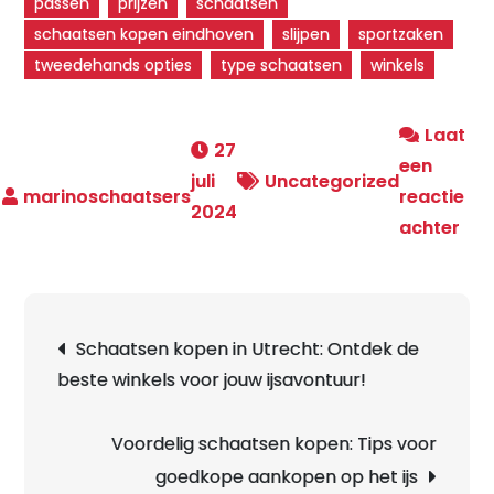
passen
prijzen
schaatsen
schaatsen kopen eindhoven
slijpen
sportzaken
tweedehands opties
type schaatsen
winkels
Laat
27
een
juli
Uncategorized
reactie
2024
op
achter
Ko
de
per
Berichtnavigatie
Schaatsen kopen in Utrecht: Ontdek de
sch
beste winkels voor jouw ijsavontuur!
in
Ein
Ont
Voordelig schaatsen kopen: Tips voor
het
goedkope aankopen op het ijs