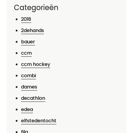
Categorieën
2018
2dehands
bauer
ccm
ccm hockey
combi
dames
decathlon
edea
elfstedentocht
fila