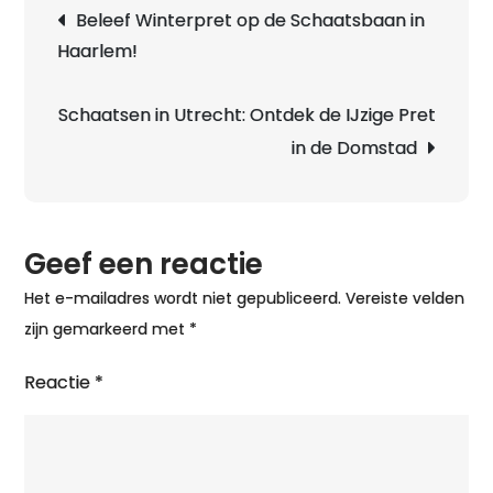
Berichtnavigatie
Beleef Winterpret op de Schaatsbaan in
Ont
Haarlem!
de
Mag
van
Schaatsen in Utrecht: Ontdek de IJzige Pret
het
in de Domstad
IJs
in
de
Geef een reactie
Do
Het e-mailadres wordt niet gepubliceerd.
Vereiste velden
zijn gemarkeerd met
*
Reactie
*