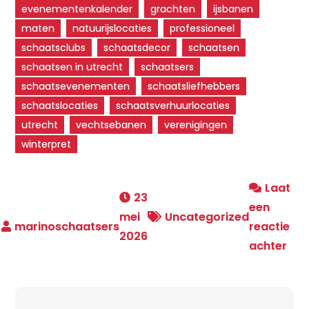
evenementenkalender
grachten
ijsbanen
maten
natuurijslocaties
professioneel
schaatsclubs
schaatsdecor
schaatsen
schaatsen in utrecht
schaatsers
schaatsevenementen
schaatsliefhebbers
schaatslocaties
schaatsverhuurlocaties
utrecht
vechtsebanen
verenigingen
winterpret
Laat
23
een
mei
Uncategorized
reactie
2026
op
achter
Sch
in
Utr