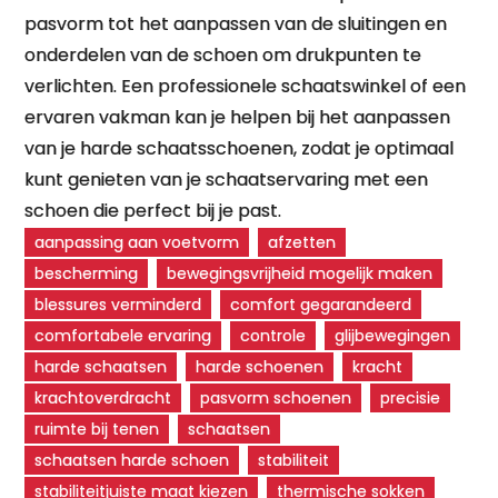
pasvorm tot het aanpassen van de sluitingen en
onderdelen van de schoen om drukpunten te
verlichten. Een professionele schaatswinkel of een
ervaren vakman kan je helpen bij het aanpassen
van je harde schaatsschoenen, zodat je optimaal
kunt genieten van je schaatservaring met een
schoen die perfect bij je past.
aanpassing aan voetvorm
afzetten
bescherming
bewegingsvrijheid mogelijk maken
blessures verminderd
comfort gegarandeerd
comfortabele ervaring
controle
glijbewegingen
harde schaatsen
harde schoenen
kracht
krachtoverdracht
pasvorm schoenen
precisie
ruimte bij tenen
schaatsen
schaatsen harde schoen
stabiliteit
stabiliteitjuiste maat kiezen
thermische sokken