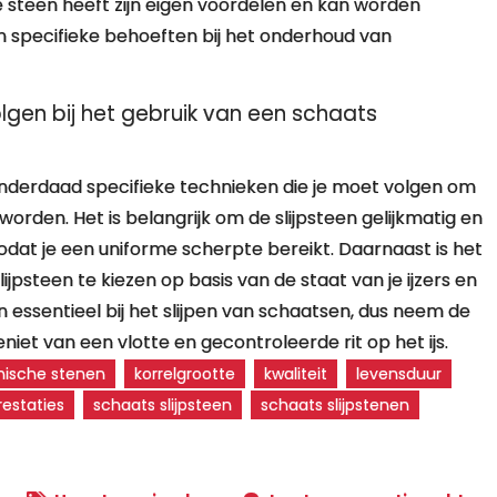
e steen heeft zijn eigen voordelen en kan worden
n specifieke behoeften bij het onderhoud van
olgen bij het gebruik van een schaats
er inderdaad specifieke technieken die je moet volgen om
worden. Het is belangrijk om de slijpsteen gelijkmatig en
odat je een uniforme scherpte bereikt. Daarnaast is het
ijpsteen te kiezen op basis van de staat van je ijzers en
jn essentieel bij het slijpen van schaatsen, dus neem de
eniet van een vlotte en gecontroleerde rit op het ijs.
ische stenen
korrelgrootte
kwaliteit
levensduur
restaties
schaats slijpsteen
schaats slijpstenen