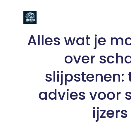
Naar
de
inhoud
gaan
Alles wat je m
over sch
slijpstenen: 
advies voor 
ijzers