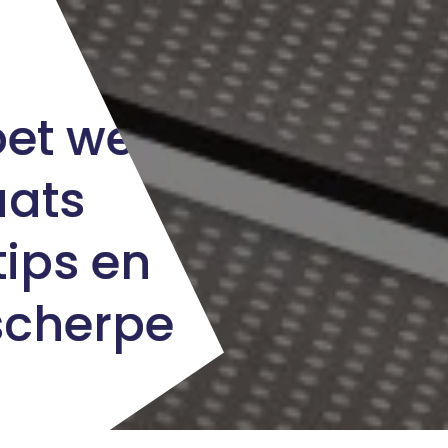
oet weten
aats
tips en
scherpe