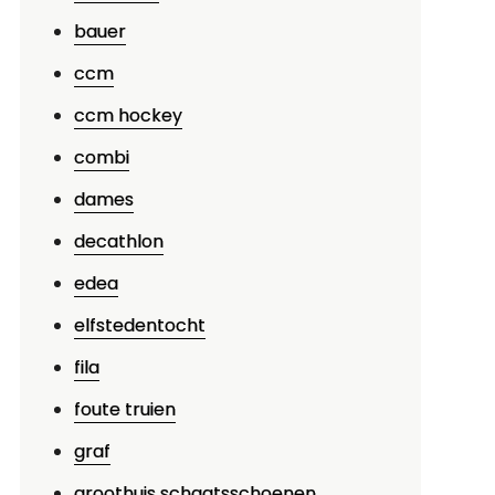
p
bauer
lles
at
ccm
e
ccm hockey
oet
eten
combi
ver
dames
chaats
decathlon
lijpstenen:
ips
edea
n
elfstedentocht
dvies
fila
oor
cherpe
foute truien
jzers
graf
groothuis schaatsschoenen