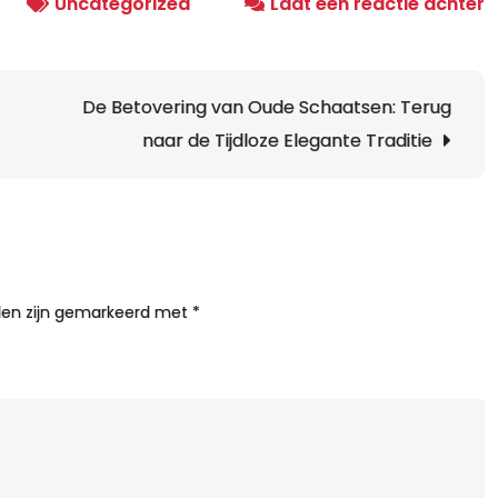
o
Uncategorized
Laat een reactie achter
A
w
j
De Betovering van Oude Schaatsen: Terug
m
naar de Tijdloze Elegante Traditie
w
o
s
s
t
e
lden zijn gemarkeerd met
*
a
v
s
i