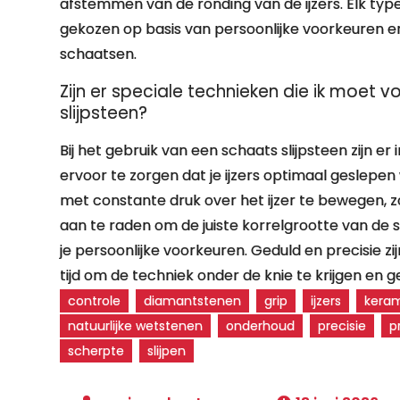
afstemmen van de ronding van de ijzers. Elk typ
gekozen op basis van persoonlijke voorkeuren e
schaatsen.
Zijn er speciale technieken die ik moet v
slijpsteen?
Bij het gebruik van een schaats slijpsteen zijn 
ervoor te zorgen dat je ijzers optimaal geslepen 
met constante druk over het ijzer te bewegen, z
aan te raden om de juiste korrelgrootte van de sl
je persoonlijke voorkeuren. Geduld en precisie zi
tijd om de techniek onder de knie te krijgen en g
controle
diamantstenen
grip
ijzers
keram
natuurlijke wetstenen
onderhoud
precisie
p
scherpte
slijpen