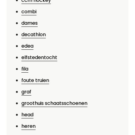
ccm hockey
combi
dames
decathlon
edea
elfstedentocht
fila
foute truien
graf
groothuis schaatsschoenen
head
heren