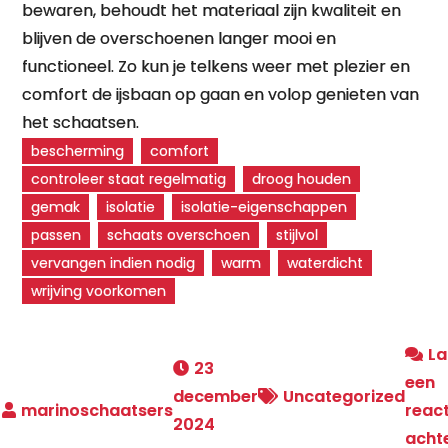
bewaren, behoudt het materiaal zijn kwaliteit en
blijven de overschoenen langer mooi en
functioneel. Zo kun je telkens weer met plezier en
comfort de ijsbaan op gaan en volop genieten van
het schaatsen.
bescherming
comfort
controleer staat regelmatig
droog houden
gemak
isolatie
isolatie-eigenschappen
passen
schaats overschoen
stijlvol
vervangen indien nodig
warm
waterdicht
wrijving voorkomen
La
23
een
december
Uncategorized
react
2024
acht