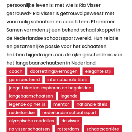
persoonlijke leven is: met wie is Ria Visser
getrouwd? Ria Visser is getrouwd geweest met
voormalig schaatser en coach Leen Pfrommer.
Samen vormden zij een bekend schaatskoppel in
de Nederlandse schaatssportwereld. Hun relatie
en gezamenlijke passie voor het schaatsen
hebben bijgedragen aan de rijke geschiedenis van
het langebaanschaatsen in Nederland.
coach
doorzettingsvermogen
elegante stijl
gerespecteerd
internationale titels
jonge talenten inspireren en begeleiden
langebaanschaatsen
legende
legende op het ijs
mentor
nationale titels
nederlandse
nederlandse schaatssport
olympische medailles
ria visser
ria visser schaatsen
rotterdam
schaatscarrière