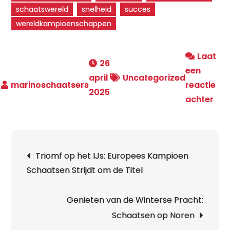
schaatswereld
snelheid
succes
wereldkampioenschappen
Laat
26
een
april
Uncategorized
reactie
2025
op
achter
De
Sch
Ria
Berichtnavigatie
Triomf op het IJs: Europees Kampioen
Viss
Schaatsen Strijdt om de Titel
Een
Ico
op
Genieten van de Winterse Pracht:
het
Schaatsen op Noren
IJs