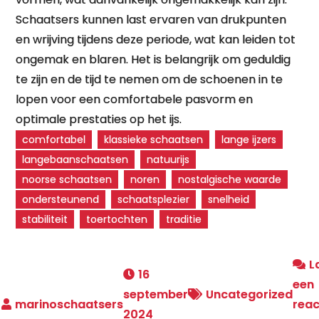
Schaatsers kunnen last ervaren van drukpunten
en wrijving tijdens deze periode, wat kan leiden tot
ongemak en blaren. Het is belangrijk om geduldig
te zijn en de tijd te nemen om de schoenen in te
lopen voor een comfortabele pasvorm en
optimale prestaties op het ijs.
comfortabel
klassieke schaatsen
lange ijzers
langebaanschaatsen
natuurijs
noorse schaatsen
noren
nostalgische waarde
ondersteunend
schaatsplezier
snelheid
stabiliteit
toertochten
traditie
L
16
een
september
Uncategorized
reac
2024