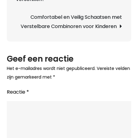
v
Tr
Comfortabel en Veilig Schaatsen met
e
Verstelbare Combinoren voor Kinderen
Kw
o
h
Geef een reactie
IJ
Het e-mailadres wordt niet gepubliceerd.
Vereiste velden
zijn gemarkeerd met
*
Reactie
*