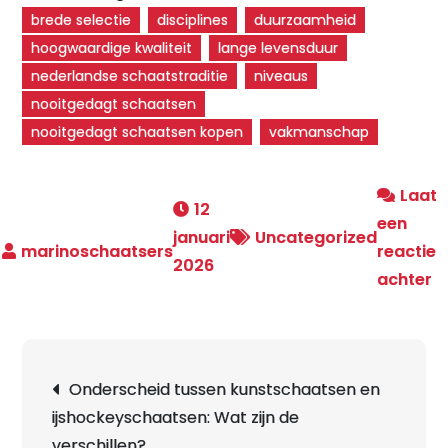
brede selectie
disciplines
duurzaamheid
hoogwaardige kwaliteit
lange levensduur
nederlandse schaatstraditie
niveaus
nooitgedagt schaatsen
nooitgedagt schaatsen kopen
vakmanschap
Laat
12
een
januari
Uncategorized
reactie
2026
o
achter
N
S
K
Berichtnavigatie
Onderscheid tussen kunstschaatsen en
O
ijshockeyschaatsen: Wat zijn de
d
verschillen?
M