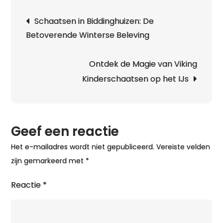
Nat
Berichtnavigatie
Schaatsen in Biddinghuizen: De
in
Betoverende Winterse Beleving
Ned
Een
Win
Ontdek de Magie van Viking
Tra
Kinderschaatsen op het IJs
Geef een reactie
Het e-mailadres wordt niet gepubliceerd.
Vereiste velden
zijn gemarkeerd met
*
Reactie
*