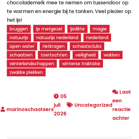
chocolademelk mee te nemen om tussendoor op
te warmen en energie bij te tanken. Veel plezier op
het ijs!
bruggen
ijs metgezel
ijsdikte
magie
natuurijs
natuurijs nederland
nederland
open water
rietkragen
schaatsclubs
schaatsen
toertochten
veiligheid
wakken
winterlandschappen
winterse traktatie
zwakke plekken
Laat
05
een
juli
Uncategorized
reactie
2026
op
achter
Sch
op