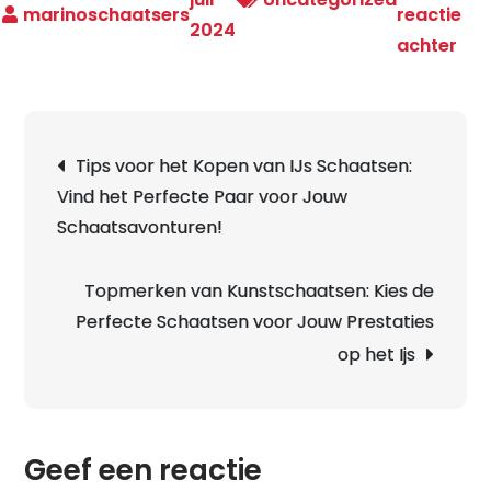
reactie
2024
op
achter
Top
voo
hoo
Berichtnavigatie
Tips voor het Kopen van IJs Schaatsen:
ijs
Vind het Perfecte Paar voor Jouw
in
Schaatsavonturen!
Ned
Topmerken van Kunstschaatsen: Kies de
Perfecte Schaatsen voor Jouw Prestaties
op het Ijs
Geef een reactie