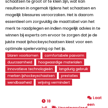
schaatsen te groot of te klein zijn, wat kan
resulteren in ongemak tijdens het schaatsen en
mogelijk blessures veroorzaken. Het is daarom
essentieel om zorgvuldig de maattabel van het
merk te raadplegen en indien mogelijk advies in te
winnen bij experts om ervoor te zorgen dat je de
juiste maat ijshockeyschaatsen kiest voor een
optimale spelervaring op het ijs.
blaren voorkomen
comfortabele pasvorm
duurzaamheid
hoogwaardige materialen
innovatieve technologieën
langdurig gebruik
merken ijshockeyschaatsen
prestaties
wendbaarheid
wrijving vermindert
Laat
18
een
juli
Uncategorized