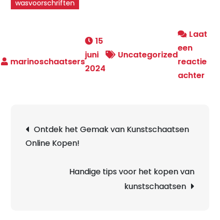
wasvoorschriften
Laat
15
een
juni
Uncategorized
reactie
2024
op
achter
Stij
Kun
Kled
Berichtnavigatie
Ontdek het Gemak van Kunstschaatsen
Ele
Online Kopen!
op
het
IJs
Handige tips voor het kopen van
kunstschaatsen