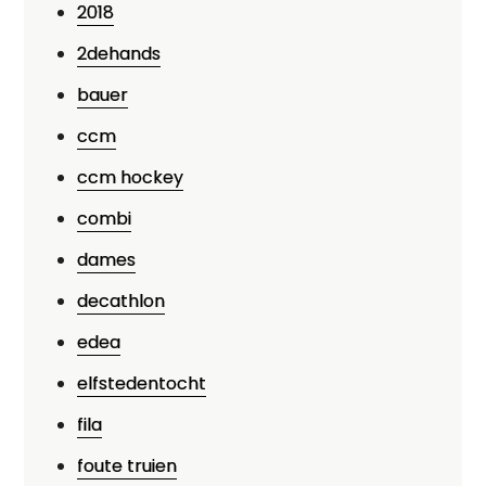
2018
2dehands
bauer
ccm
ccm hockey
combi
dames
decathlon
edea
elfstedentocht
fila
foute truien