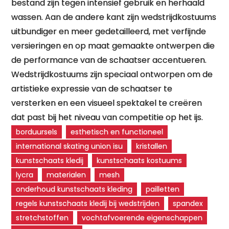
bestand zijn tegen intensief gebruik en herhaald
wassen. Aan de andere kant zijn wedstrijdkostuums
uitbundiger en meer gedetailleerd, met verfijnde
versieringen en op maat gemaakte ontwerpen die
de performance van de schaatser accentueren.
Wedstrijdkostuums zijn speciaal ontworpen om de
artistieke expressie van de schaatser te
versterken en een visueel spektakel te creëren
dat past bij het niveau van competitie op het ijs.
borduursels
esthetisch en functioneel
international skating union isu
kristallen
kunstschaats kledij
kunstschaats kostuums
lycra
materialen
mesh
onderhoud kunstschaats kleding
pailletten
regels kunstschaats kledij bij wedstrijden
spandex
stretchstoffen
vochtafvoerende eigenschappen