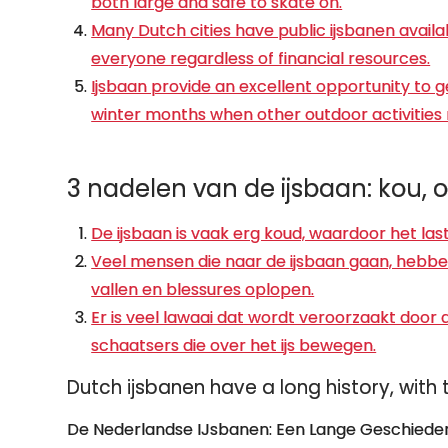
both large and safe to skate on.
Many Dutch cities have public ijsbanen availa
everyone regardless of financial resources.
Ijsbaan provide an excellent opportunity to g
winter months when other outdoor activities
3 nadelen van de ijsbaan: kou,
De ijsbaan is vaak erg koud, waardoor het lastig
Veel mensen die naar de ijsbaan gaan, hebb
vallen en blessures oplopen.
Er is veel lawaai dat wordt veroorzaakt door
schaatsers die over het ijs bewegen.
Dutch ijsbanen have a long history, with th
De Nederlandse IJsbanen: Een Lange Geschieden