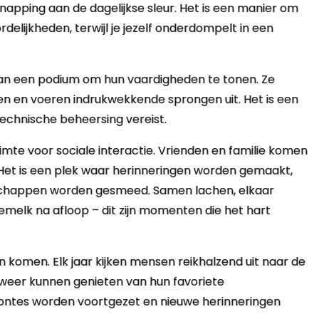
apping aan de dagelijkse sleur. Het is een manier om
elijkheden, terwijl je jezelf onderdompelt in een
aan een podium om hun vaardigheden te tonen. Ze
hten en voeren indrukwekkende sprongen uit. Het is een
 technische beheersing vereist.
uimte voor sociale interactie. Vrienden en familie komen
Het is een plek waar herinneringen worden gemaakt,
schappen worden gesmeed. Samen lachen, elkaar
lk na afloop – dit zijn momenten die het hart
en komen. Elk jaar kijken mensen reikhalzend uit naar de
weer kunnen genieten van hun favoriete
ewoontes worden voortgezet en nieuwe herinneringen