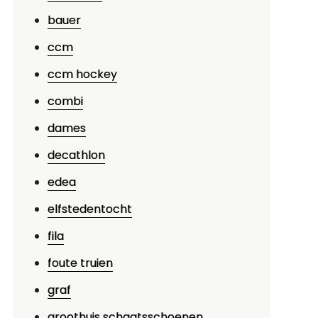
bauer
ccm
ccm hockey
combi
dames
decathlon
edea
elfstedentocht
fila
foute truien
graf
groothuis schaatsschoenen