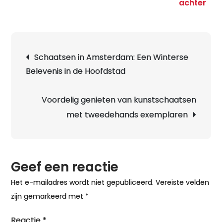
op
achter
Ont
de
Bet
Berichtnavigatie
Schaatsen in Amsterdam: Een Winterse
van
Belevenis in de Hoofdstad
de
IJs
Haa
Voordelig genieten van kunstschaatsen
met tweedehands exemplaren
Geef een reactie
Het e-mailadres wordt niet gepubliceerd.
Vereiste velden
zijn gemarkeerd met
*
Reactie
*