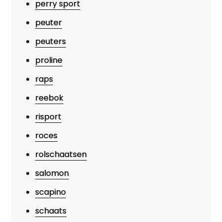
perry sport
peuter
peuters
proline
raps
reebok
risport
roces
rolschaatsen
salomon
scapino
schaats