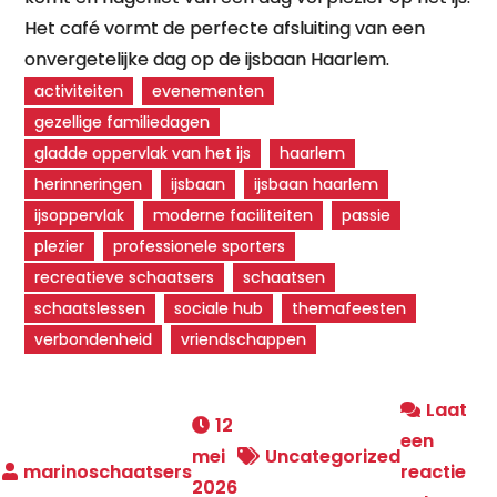
Het café vormt de perfecte afsluiting van een
onvergetelijke dag op de ijsbaan Haarlem.
activiteiten
evenementen
gezellige familiedagen
gladde oppervlak van het ijs
haarlem
herinneringen
ijsbaan
ijsbaan haarlem
ijsoppervlak
moderne faciliteiten
passie
plezier
professionele sporters
recreatieve schaatsers
schaatsen
schaatslessen
sociale hub
themafeesten
verbondenheid
vriendschappen
Laat
12
een
mei
Uncategorized
reactie
2026