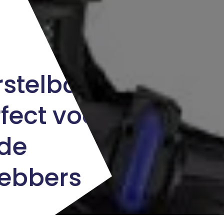
rstelbare
fect voor
de
hebbers