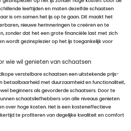
 gezinsplezier op het ijs zonder hoge kosten. Door de
schillende leeftijden en maten dezelfde schaatsen
ar is om samen het ijs op te gaan. Dit maakt het
ierbaren, nieuwe herinneringen te creëren en te
n, zonder dat het een grote financiële last met zich
wordt gezinsplezier op het ijs toegankelijk voor
or wie wil genieten van schaatsen
dkope verstelbare schaatsen een uitstekende prijs-
 betaalbaarheid met duurzaamheid en functionaliteit,
zowel beginners als gevorderde schaatsers. Door te
unnen schaatsliefhebbers van alle niveaus genieten
n over hoge kosten. Het is een kosteneffectieve
kertijd te profiteren van degelijke kwaliteit en comfort