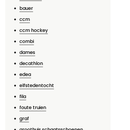
bauer
ccm
ccm hockey
combi
dames
decathlon
edea
elfstedentocht
fila
foute truien
graf
groothuis schaatsschoenen