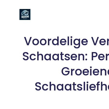
Naar
de
inhoud
gaan
Voordelige Ve
Schaatsen: Per
Groeien
Schaatslief