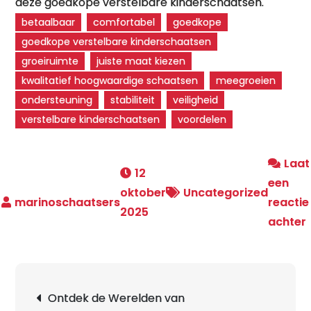
deze goedkope verstelbare kinderschaatsen.
betaalbaar
comfortabel
goedkope
goedkope verstelbare kinderschaatsen
groeiruimte
juiste maat kiezen
kwalitatief hoogwaardige schaatsen
meegroeien
ondersteuning
stabiliteit
veiligheid
verstelbare kinderschaatsen
voordelen
Laat
12
een
oktober
Uncategorized
reactie
2025
achter
Berichtnavigatie
Ontdek de Werelden van