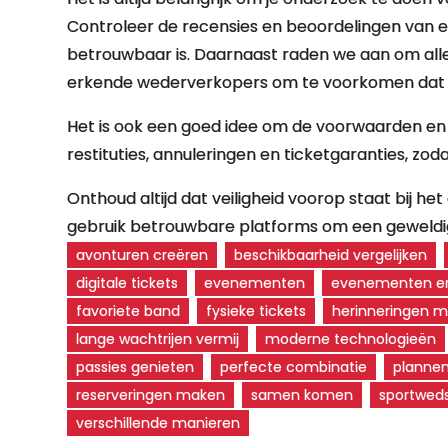
Controleer de recensies en beoordelingen van ee
betrouwbaar is. Daarnaast raden we aan om allee
erkende wederverkopers om te voorkomen dat je
Het is ook een goed idee om de voorwaarden en 
restituties, annuleringen en ticketgaranties, zod
Onthoud altijd dat veiligheid voorop staat bij h
gebruik betrouwbare platforms om een geweldig
avonturen creëren
beschikbaarheid vergelijken
digitale tickets
evenementen
evenementen en
favoriete band
fysieke tickets
herinneringen 
lange wachtrijen vermij
moderne technologieën
passies genieten
perfecte combinatie
planne
reserveringen maken
samen komen
sportweds
verschillende manieren