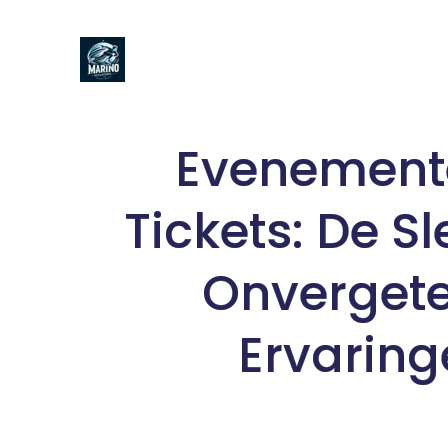
Naar
de
inhoud
gaan
Evenement
Tickets: De Sl
Onvergete
Ervaring