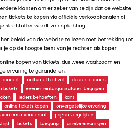
rdere klanten om er zeker van te zijn dat de website
n tickets te kopen via officiële verkoopkanalen of
 slachtoffer wordt van oplichting.
het beleid van de website te lezen met betrekking tot
at je op de hoogte bent van je rechten als koper.
et online kopen van tickets, dus wees waakzaam en
e ervaring te garanderen.
concert
cultureel festival
deuren openen
 tickets
evenementorganisatoren begrijpen
maken
ieders behoeften
kans
online tickets kopen
onvergetelijke ervaring
n van een evenement
prijzen vergelijken
trijd
tickets
toegang
unieke ervaringen