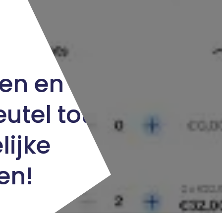
en en
eutel tot
lijke
en!