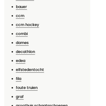
bauer
ccm
ccm hockey
combi
dames
decathlon
edea
elfstedentocht
fila
foute truien
graf
groothuis schaatsschoenen