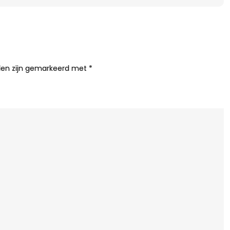
K
v
B
lden zijn gemarkeerd met
*