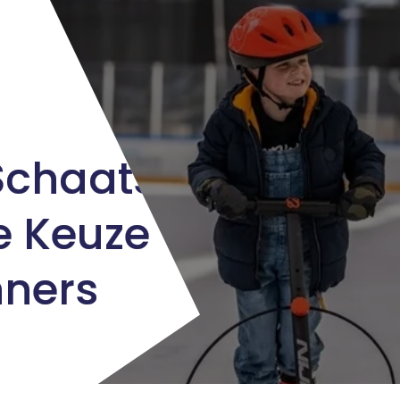
Schaats:
e Keuze
nners