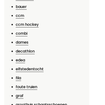
bauer
ccm
ccm hockey
combi
dames
decathlon
edea
elfstedentocht
fila
foute truien
graf
groothuis schaatsschoenen