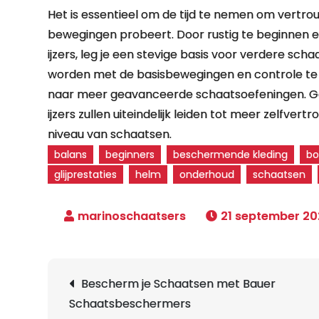
Het is essentieel om de tijd te nemen om vertrou
bewegingen probeert. Door rustig te beginnen en
ijzers, leg je een stevige basis voor verdere sc
worden met de basisbewegingen en controle te kr
naar meer geavanceerde schaatsoefeningen. Ged
ijzers zullen uiteindelijk leiden tot meer zelfv
niveau van schaatsen.
balans
beginners
beschermende kleding
bo
glijprestaties
helm
onderhoud
schaatsen
21 september 20
Berichtnavigatie
Bescherm je Schaatsen met Bauer
Schaatsbeschermers