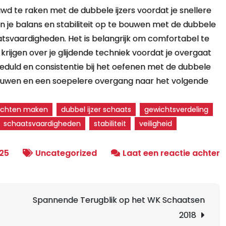
wd te raken met de dubbele ijzers voordat je snellere
 je balans en stabiliteit op te bouwen met de dubbele
haatsvaardigheden. Het is belangrijk om comfortabel te
ijgen over je glijdende techniek voordat je overgaat
uld en consistentie bij het oefenen met de dubbele
ertrouwen en een soepelere overgang naar het volgende
chten maken
dubbel ijzer schaats
gewichtsverdeling
schaatsvaardigheden
stabiliteit
veiligheid
o
25
Uncategorized
Laat een reactie achter
D
I
S
Spannende Terugblik op het WK Schaatsen
E
2018
K