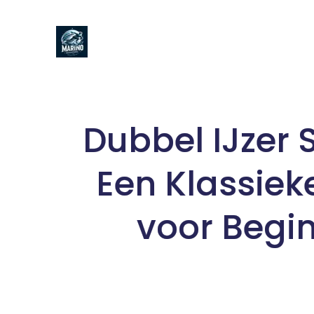
Naar
de
inhoud
gaan
Dubbel IJzer 
Een Klassiek
voor Begi