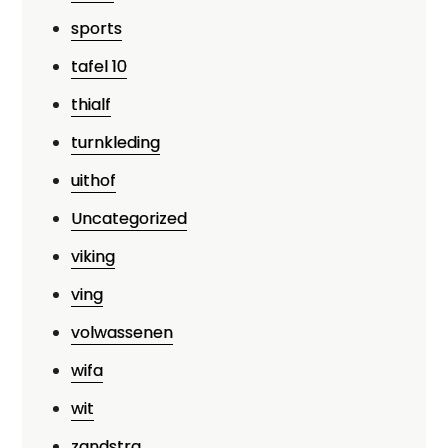
sports
tafel 10
thialf
turnkleding
uithof
Uncategorized
viking
ving
volwassenen
wifa
wit
zandstra