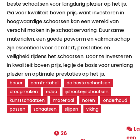
beste schaatsen voor langdurig plezier op het ijs.
Ga voor kwaliteit boven prijs, want investeren in
hoogwaardige schaatsen kan een wereld van
verschil maken in je schaatservaring. Duurzame
materialen, een goede pasvorm en vakmanschap
zijn essentieel voor comfort, prestaties en
veiligheid tijdens het schaatsen. Door te investeren
in kwaliteit boven prijs, leg je de basis voor urenlang
plezier en optimale prestaties op het ijs.
bauer
comfortabel
de beste schaatsen
droogmaken
edea
ijshockeyschaatsen
kunstschaatsen
materiaal
noren
onderhoud
passen
schaatsen
slijpen
viking
La
26
een