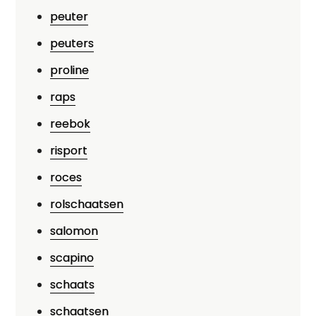
peuter
peuters
proline
raps
reebok
risport
roces
rolschaatsen
salomon
scapino
schaats
schaatsen