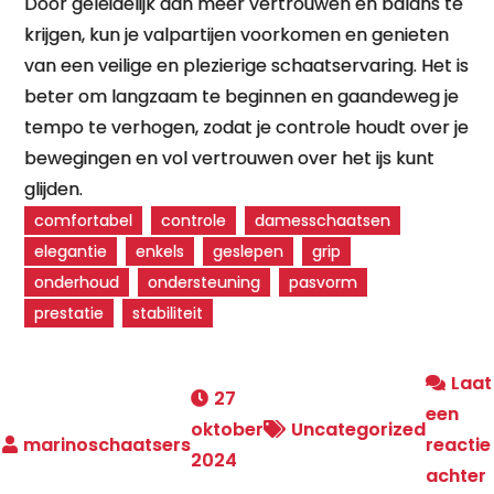
Door geleidelijk aan meer vertrouwen en balans te
krijgen, kun je valpartijen voorkomen en genieten
van een veilige en plezierige schaatservaring. Het is
beter om langzaam te beginnen en gaandeweg je
tempo te verhogen, zodat je controle houdt over je
bewegingen en vol vertrouwen over het ijs kunt
glijden.
comfortabel
controle
damesschaatsen
elegantie
enkels
geslepen
grip
onderhoud
ondersteuning
pasvorm
prestatie
stabiliteit
Laat
27
een
oktober
Uncategorized
reactie
2024
achter