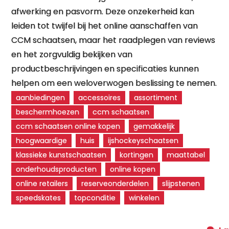
afwerking en pasvorm. Deze onzekerheid kan
leiden tot twijfel bij het online aanschaffen van
CCM schaatsen, maar het raadplegen van reviews
en het zorgvuldig bekijken van
productbeschrijvingen en specificaties kunnen
helpen om een weloverwogen beslissing te nemen.
aanbiedingen
accessoires
assortiment
beschermhoezen
ccm schaatsen
ccm schaatsen online kopen
gemakkelijk
hoogwaardige
huis
ijshockeyschaatsen
klassieke kunstschaatsen
kortingen
maattabel
onderhoudsproducten
online kopen
online retailers
reserveonderdelen
slijpstenen
speedskates
topconditie
winkelen