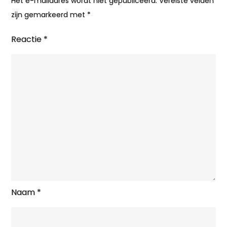
Het e-mailadres wordt niet gepubliceerd.
Vereiste velden
zijn gemarkeerd met
*
Reactie
*
Naam
*