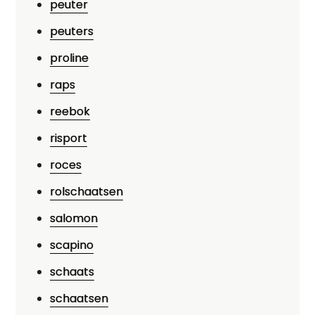
peuter
peuters
proline
raps
reebok
risport
roces
rolschaatsen
salomon
scapino
schaats
schaatsen