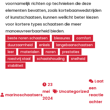
voornamelijk richten op technieken die deze
elementen bevatten, zoals kortebaanwedstrijden
of kunstschaatsen, kunnen wellicht beter kiezen
voor kortere types schaatsen die meer
manoeuvreerbaarheid bieden.
beste noren schaatsen
blessures
comfort
duurzaamheid
enkels
langebaanschaatsen
leer
materialen
noren
prestaties
roestvrij staal
schaatshouding
snelheid
stabiliteit
Laat
23
een
mei
Uncategorized
reactie
2024
op
achter
Ont