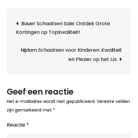
de
Top
Berichtnavigatie
Bauer Schaatsen Sale: Ontdek Grote
van
Kortingen op Topkwaliteit!
de
Bes
Nor
Nijdam Schaatsen voor Kinderen: Kwaliteit
Sch
en Plezier op het IJs
Geef een reactie
Het e-mailadres wordt niet gepubliceerd.
Vereiste velden
zijn gemarkeerd met
*
Reactie
*