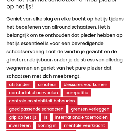
op het ijs!
Geniet van elke slag en elke bocht op het ijs tijdens
het beoefenen van allround schaatsen. Het is
belangrijk om te onthouden dat plezier hebben op
het ijs essentieel is voor een bevredigende
schaatservaring. Laat de wind in je gezicht en de
glinsterende ijsbaan onder je de stress van alledag
wegnemen en geniet van het pure plezier dat
schaatsen met zich meebrengt.
afstanden
amateur
blessures voorkomen
comfortabel aanvoelen
competitie
controle en stabiliteit behouden
goed passende schaatsen
grenzen verleggen
grip op het ijs
ijs
internationale toernooien
investeren
koning in
mentale veerkracht