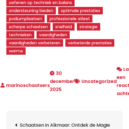
oefenen op techniek en balans
ondersteuning bieden
optimale prestaties
podiumplaatsen
professionele atleet
scherpe schaatsen
snelheid
strategie
technieken
vaardigheden
vaardigheden verbeteren
verbeterde prestaties
warme
La
30
een
december
Uncategorized
react
2025
acht
Berichtnavigatie
Schaatsen in Alkmaar: Ontdek de Magie