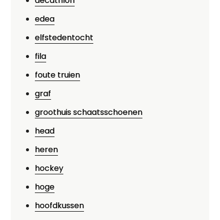
decathlon
edea
elfstedentocht
fila
foute truien
graf
groothuis schaatsschoenen
head
heren
hockey
hoge
hoofdkussen