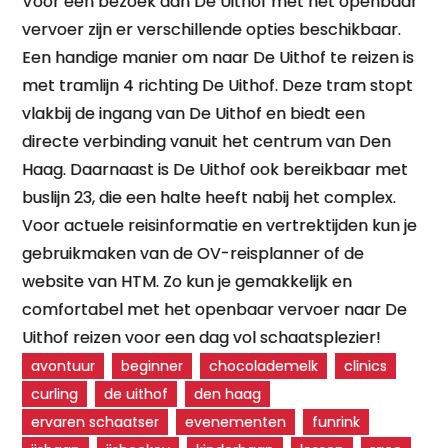
Voor een bezoek aan De Uithof met het openbaar
vervoer zijn er verschillende opties beschikbaar.
Een handige manier om naar De Uithof te reizen is
met tramlijn 4 richting De Uithof. Deze tram stopt
vlakbij de ingang van De Uithof en biedt een
directe verbinding vanuit het centrum van Den
Haag. Daarnaast is De Uithof ook bereikbaar met
buslijn 23, die een halte heeft nabij het complex.
Voor actuele reisinformatie en vertrektijden kun je
gebruikmaken van de OV-reisplanner of de
website van HTM. Zo kun je gemakkelijk en
comfortabel met het openbaar vervoer naar De
Uithof reizen voor een dag vol schaatsplezier!
avontuur
beginner
chocolademelk
clinics
curling
de uithof
den haag
ervaren schaatser
evenementen
funrink