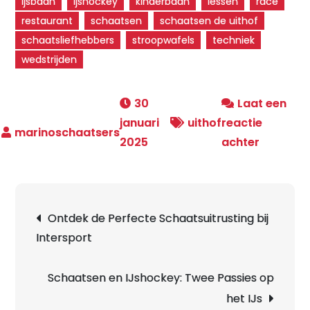
ijsbaan
ijshockey
kinderbaan
lessen
race
restaurant
schaatsen
schaatsen de uithof
schaatsliefhebbers
stroopwafels
techniek
wedstrijden
30
Laat een
januari
uithof
reactie
op
2025
achter
Schaats
bij
De
Berichtnavigatie
Ontdek de Perfecte Schaatsuitrusting bij
Uithof:
Intersport
Een
IJskoud
Avontuu
Schaatsen en IJshockey: Twee Passies op
in
het IJs