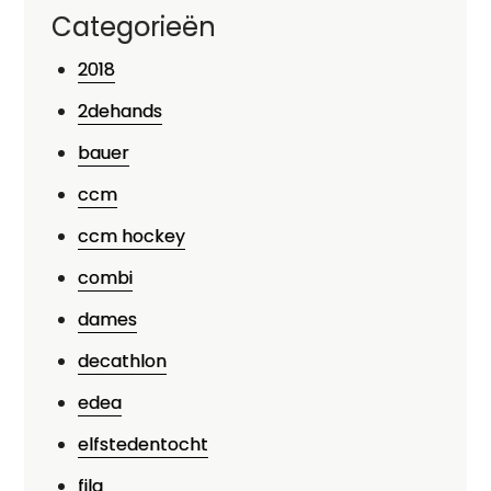
Categorieën
2018
2dehands
bauer
ccm
ccm hockey
combi
dames
decathlon
edea
elfstedentocht
fila