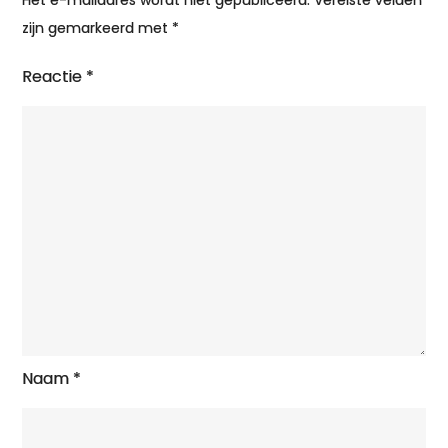
Het e-mailadres wordt niet gepubliceerd.
Vereiste velden
zijn gemarkeerd met
*
Reactie
*
Naam
*