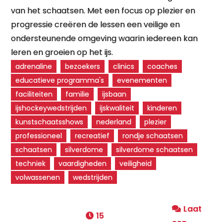
van het schaatsen. Met een focus op plezier en
progressie creëren de lessen een veilige en
ondersteunende omgeving waarin iedereen kan
leren en groeien op het ijs.
adrenaline
bezoekers
clinics
coaches
educatieve programma's
evenementen
faciliteiten
familie
ijsbaan
ijshockeywedstrijden
ijskwaliteit
kinderen
kunstschaatsshows
nederland
plezier
professioneel
recreatief
rondje schaatsen
schaatsen
silverdome
silverdome schaatsen
techniek
vaardigheden
veiligheid
volwassenen
wedstrijden
Laat
15