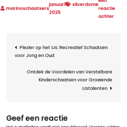
een
januari
silverdome
reactie
2025
op
achter
Belee
de
Magi
Berichtnavigatie
Plezier op het IJs: Recreatief Schaatsen
van
voor Jong en Oud
Scha
bij
Silv
Ontdek de Voordelen van Verstelbare
Kinderschaatsen voor Groeiende
IJstalenten
Geef een reactie