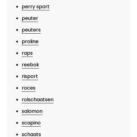
perry sport
peuter
peuters
proline
raps
reebok
risport
roces
rolschaatsen
salomon
scapino
schaats