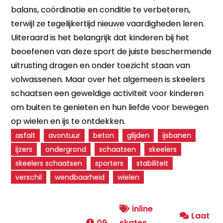
balans, coördinatie en conditie te verbeteren,
terwijl ze tegelijkertijd nieuwe vaardigheden leren.
Uiteraard is het belangrijk dat kinderen bij het
beoefenen van deze sport de juiste beschermende
uitrusting dragen en onder toezicht staan van
volwassenen. Maar over het algemeen is skeelers
schaatsen een geweldige activiteit voor kinderen
om buiten te genieten en hun liefde voor bewegen
op wielen en ijs te ontdekken.
asfalt
avontuur
beton
glijden
ijsbanen
ijzers
ondergrond
schaatsen
skeelers
skeelers schaatsen
sporters
stabiliteit
verschil
wendbaarheid
wielen
inline
Laat
09
skates
,