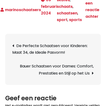
een
februari
schaats
,
reactie
2024
schaatsen
,
op
achter
sport
,
sports
Ske
Sch
Een
Berichtnavigatie
Avo
De Perfecte Schaatsen voor Kinderen:
Com
Maat 34, de Ideale Pasvorm!
op
Wie
Bauer Schaatsen voor Dames: Comfort,
en
Prestaties en Stijl op het IJs
IJs!
Geef een reactie
Het e-mailadres wordt niet gepubliceerd.
Vereiste velden