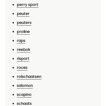
perry sport
peuter
peuters
proline
raps
reebok
risport
roces
rolschaatsen
salomon
scapino
schaats