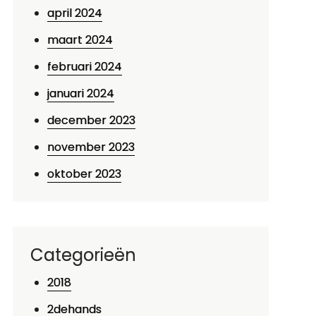
april 2024
maart 2024
februari 2024
januari 2024
p
december 2023
ntdek
november 2023
e
nelheid
oktober 2023
n
omfort
an
e
Categorieën
alomon
2018
lapschaats
2dehands