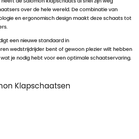
e heeft de Salomon klapschaats al snel zijn weg
aatsers over de hele wereld. De combinatie van
logie en ergonomisch design maakt deze schaats tot
rs.
igt een nieuwe standaard in
en wedstrijdrijder bent of gewoon plezier wilt hebben
es wat je nodig hebt voor een optimale schaatservaring.
omon Klapschaatsen