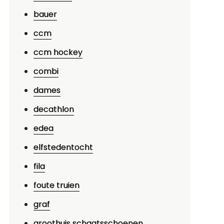
bauer
ccm
ccm hockey
combi
dames
decathlon
edea
elfstedentocht
fila
foute truien
graf
groothuis schaatsschoenen