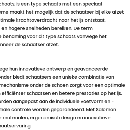
chaats, is een type schaats met een speciaal
e maakt het mogelijk dat de schaatser bij elke afzet
timale krachtoverdracht naar het ijs ontstaat.
n en hogere snelheden bereiken. De term
le benaming voor dit type schaats vanwege het
nneer de schaatser afzet.
ege hun innovatieve ontwerp en geavanceerde
zonder biedt schaatsers een unieke combinatie van
pmechanisme onder de schoen zorgt voor een optimale
n efficiënter schaatsen en betere prestaties op het ijs.
den aangepast aan de individuele voetvorm en -
male controle worden gegarandeerd. Met Salomon
 materialen, ergonomisch design en innovatieve
haatservaring.