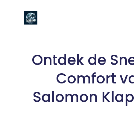
Naar
de
inhoud
gaan
Ontdek de Sne
Comfort v
Salomon Klap