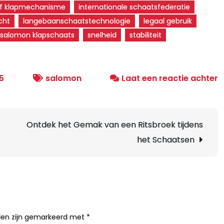
ef klapmechanisme
internationale schaatsfederatie
cht
langebaanschaatstechnologie
legaal gebruik
salomon klapschaats
snelheid
stabiliteit
o
5
salomon
Laat een reactie achter
O
d
S
Ontdek het Gemak van een Ritsbroek tijdens
e
het Schaatsen
C
v
d
S
K
lden zijn gemarkeerd met
*