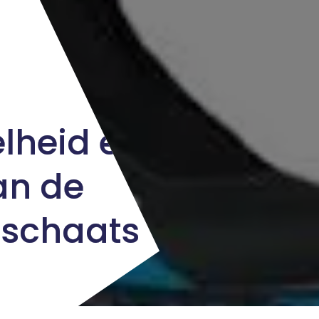
lheid en
an de
schaats