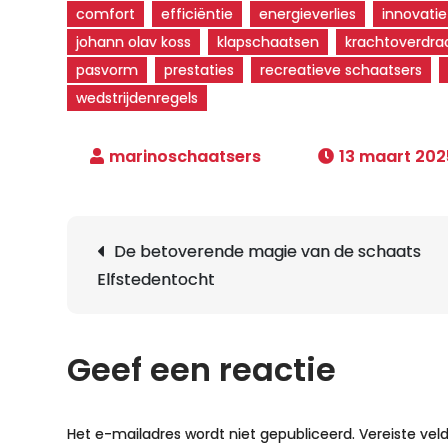
comfort
efficiëntie
energieverlies
innovati
johann olav koss
klapschaatsen
krachtoverdra
pasvorm
prestaties
recreatieve schaatsers
wedstrijdenregels
13 maart 202
Berichtnavigatie
De betoverende magie van de schaats
Elfstedentocht
Geef een reactie
Het e-mailadres wordt niet gepubliceerd.
Vereiste ve